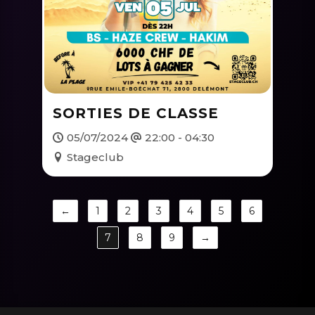
SORTIES DE CLASSE
05/07/2024
22:00 - 04:30
Stageclub
←
1
2
3
4
5
6
7
8
9
→