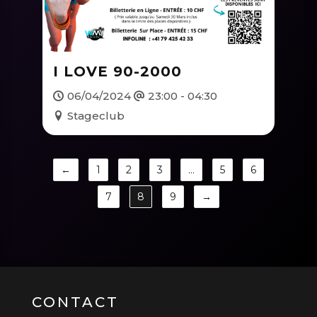
I LOVE 90-2000
06/04/2024
23:00 - 04:30
Stageclub
←
1
2
3
…
5
6
7
8
9
→
CONTACT