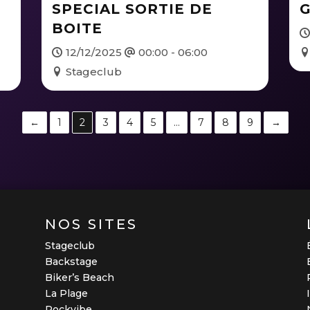
SPECIAL SORTIE DE
G
BOITE
12/12/2025
00:00 - 06:00
Stageclub
←
1
2
3
4
5
…
7
8
9
→
NOS SITES
Stageclub
Backstage
Biker’s Beach
La Plage
Rockvibe