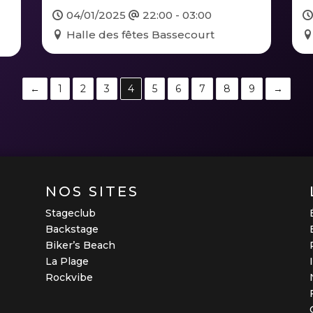
04/01/2025
22:00 - 03:00
Halle des fêtes Bassecourt
←
1
2
3
4
5
6
7
8
9
→
NOS SITES
Stageclub
Backstage
Biker’s Beach
La Plage
Rockvibe