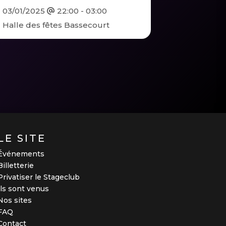
03/01/2025
22:00 - 03:00
Halle des fêtes Bassecourt
LE SITE
Événements
Billetterie
Privatiser le Stageclub
Ils sont venus
Nos sites
FAQ
Contact